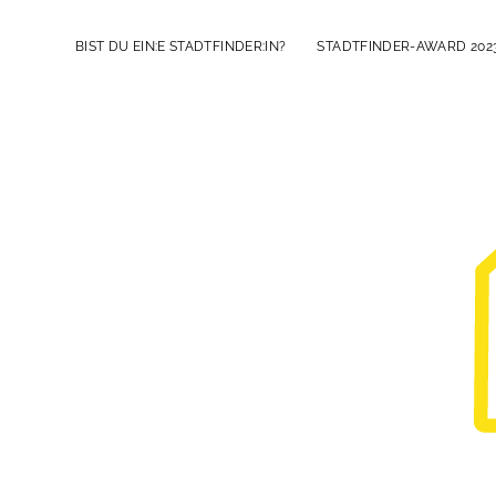
BIST DU EIN:E STADTFINDER:IN?
STADTFINDER-AWARD 202