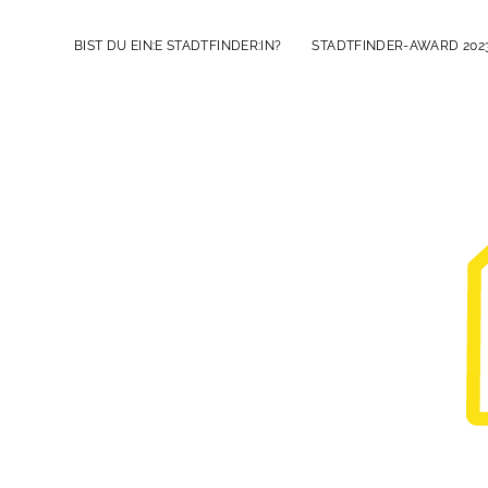
BIST DU EIN:E STADTFINDER:IN?
STADTFINDER-AWARD 202