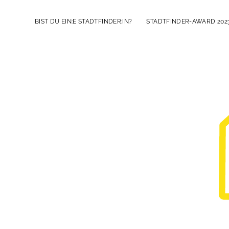
BIST DU EIN:E STADTFINDER:IN?
STADTFINDER-AWARD 202