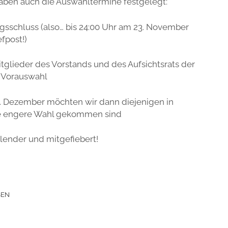
ben auch die Auswahltermine festgelegt:
schluss (also… bis 24:00 Uhr am 23. November
efpost!)
glieder des Vorstands und des Aufsichtsrats der
 Vorauswahl
1. Dezember möchten wir dann diejenigen in
ie engere Wahl gekommen sind
alender und mitgefiebert!
SEN