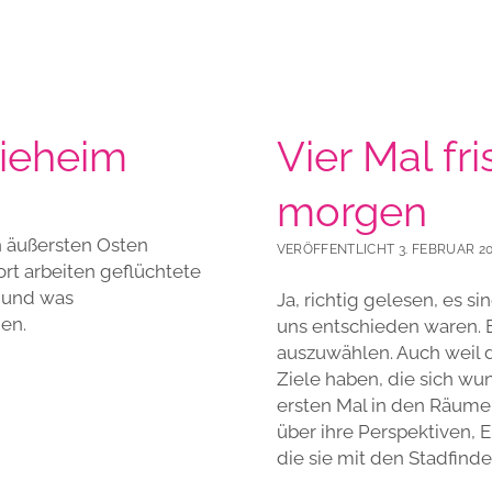
Nieheim
Vier Mal fr
morgen
n äußersten Osten
VERÖFFENTLICHT 3. FEBRUAR 2
t arbeiten geflüchtete
t und was
Ja, richtig gelesen, es s
en.
uns entschieden waren. E
auszuwählen. Auch weil d
Ziele haben, die sich w
ersten Mal in den Räume
über ihre Perspektiven,
die sie mit den Stadfind