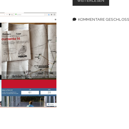
ARBEIT
WEITERLESEN
DER
STADTFINDE
ABGESCHLO
KOMMENTARE GESCHLOS