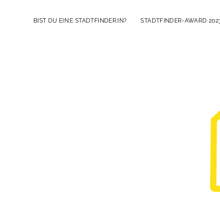
BIST DU EIN:E STADTFINDER:IN?
STADTFINDER-AWARD 202