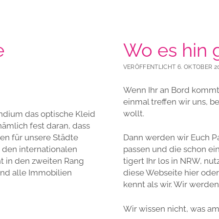
e
Wo es hin 
VERÖFFENTLICHT 6. OKTOBER 2
Wenn Ihr an Bord kommt, 
einmal treffen wir uns, b
wollt.
endium das optische Kleid
ämlich fest daran, dass
en für unsere Städte
Dann werden wir Euch Pat
 den internationalen
passen und die schon ei
ht in den zweiten Rang
tigert Ihr los in NRW, n
 und alle Immobilien
diese Webseite hier oder 
kennt als wir. Wir werden
Wir wissen nicht, was a